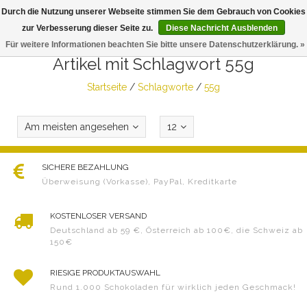
Durch die Nutzung unserer Webseite stimmen Sie dem Gebrauch von Cookies
Togg
zur Verbesserung dieser Seite zu.
Diese Nachricht Ausblenden
navig
Für weitere Informationen beachten Sie bitte unsere Datenschutzerklärung. »
Artikel mit Schlagwort 55g
Startseite
/
Schlagworte
/
55g
Am meisten angesehen
12
SICHERE BEZAHLUNG
Überweisung (Vorkasse), PayPal, Kreditkarte
KOSTENLOSER VERSAND
Deutschland ab 59 €, Österreich ab 100€, die Schweiz ab
150€
RIESIGE PRODUKTAUSWAHL
Rund 1.000 Schokoladen für wirklich jeden Geschmack!