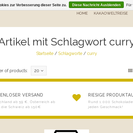
kies zur Verbesserung dieser Seite zu.
Diese Nachricht Ausblenden
Für
HOME
KAKAOWELTREISE
Artikel mit Schlagwort curr
Startseite
/
Schlagworte
/
curry
r of products:
20
ENLOSER VERSAND
RIESIGE PRODUKT
chland ab 59 €, Österreich ab
Rund 1.000 Schokoladen
 die Schweiz ab 150€
jeden Geschmack!