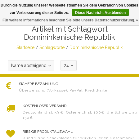
Durch die Nutzung unserer Webseite stimmen Sie dem Gebrauch von Cookies
Togg
zur Verbesserung dieser Seite zu.
Diese Nachricht Ausblenden
navig
Für weitere Informationen beachten Sie bitte unsere Datenschutzerklärung. »
Artikel mit Schlagwort
Domininkanische Republik
Startseite
/
Schlagworte
/
Domininkanische Republik
Name absteigend
24
SICHERE BEZAHLUNG
Überweisung (Vorkasse), PayPal, Kreditkarte
KOSTENLOSER VERSAND
Deutschland ab 59 €, Österreich ab 100€, die Schweiz ab
150€
RIESIGE PRODUKTAUSWAHL
Rund 1.000 Schokoladen für wirklich jeden Geschmack!