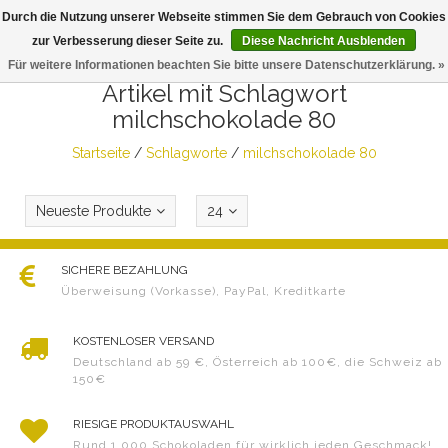
Durch die Nutzung unserer Webseite stimmen Sie dem Gebrauch von Cookies
Togg
zur Verbesserung dieser Seite zu.
Diese Nachricht Ausblenden
navig
Für weitere Informationen beachten Sie bitte unsere Datenschutzerklärung. »
Artikel mit Schlagwort
milchschokolade 80
Startseite
/
Schlagworte
/
milchschokolade 80
Neueste Produkte
24
SICHERE BEZAHLUNG
Überweisung (Vorkasse), PayPal, Kreditkarte
KOSTENLOSER VERSAND
Deutschland ab 59 €, Österreich ab 100€, die Schweiz ab
150€
RIESIGE PRODUKTAUSWAHL
Rund 1.000 Schokoladen für wirklich jeden Geschmack!