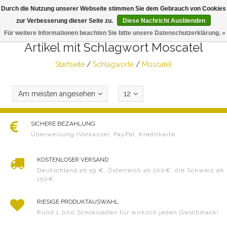
Durch die Nutzung unserer Webseite stimmen Sie dem Gebrauch von Cookies
Togg
zur Verbesserung dieser Seite zu.
Diese Nachricht Ausblenden
navig
Für weitere Informationen beachten Sie bitte unsere Datenschutzerklärung. »
Artikel mit Schlagwort Moscatel
Startseite
/
Schlagworte
/
Moscatel
Am meisten angesehen
12
SICHERE BEZAHLUNG
Überweisung (Vorkasse), PayPal, Kreditkarte
KOSTENLOSER VERSAND
Deutschland ab 59 €, Österreich ab 100€, die Schweiz ab
150€
RIESIGE PRODUKTAUSWAHL
Rund 1.000 Schokoladen für wirklich jeden Geschmack!