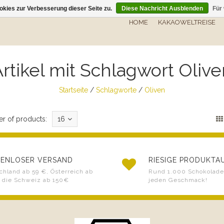
kies zur Verbesserung dieser Seite zu.
Diese Nachricht Ausblenden
Für
HOME
KAKAOWELTREISE
rtikel mit Schlagwort Oliv
Startseite
/
Schlagworte
/
Oliven
r of products:
16
ENLOSER VERSAND
RIESIGE PRODUKT
chland ab 59 €, Österreich ab
Rund 1.000 Schokoladen
 die Schweiz ab 150€
jeden Geschmack!