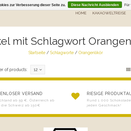
kies zur Verbesserung dieser Seite zu.
Diese Nachricht Ausblenden
Für
HOME
KAKAOWELTREISE
kel mit Schlagwort Orangen
Startseite
/
Schlagworte
/
Orangenlikör
r of products:
12
ENLOSER VERSAND
RIESIGE PRODUKT
chland ab 59 €, Österreich ab
Rund 1.000 Schokoladen
 die Schweiz ab 150€
jeden Geschmack!