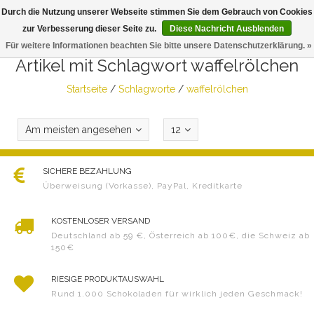
Durch die Nutzung unserer Webseite stimmen Sie dem Gebrauch von Cookies
Togg
zur Verbesserung dieser Seite zu.
Diese Nachricht Ausblenden
navig
Für weitere Informationen beachten Sie bitte unsere Datenschutzerklärung. »
Artikel mit Schlagwort waffelrölchen
Startseite
/
Schlagworte
/
waffelrölchen
Am meisten angesehen
12
SICHERE BEZAHLUNG
Überweisung (Vorkasse), PayPal, Kreditkarte
KOSTENLOSER VERSAND
Deutschland ab 59 €, Österreich ab 100€, die Schweiz ab
150€
RIESIGE PRODUKTAUSWAHL
Rund 1.000 Schokoladen für wirklich jeden Geschmack!