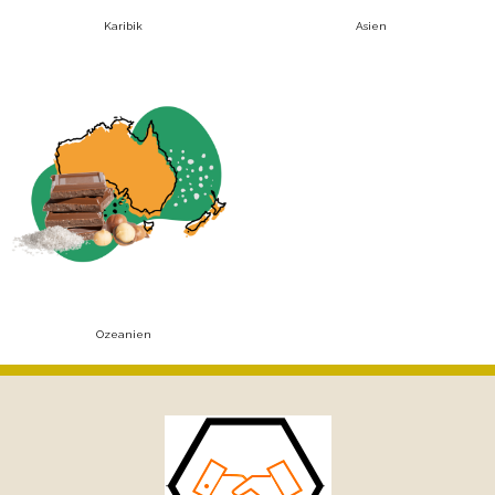
Karibik
Asien
Ozeanien