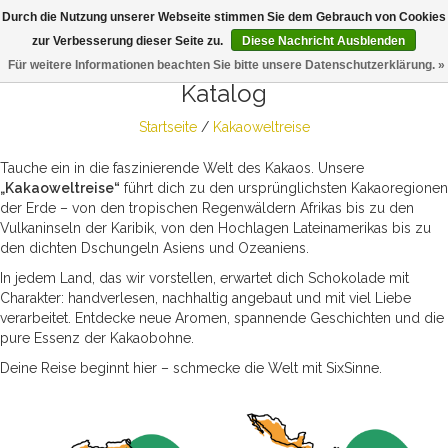
Durch die Nutzung unserer Webseite stimmen Sie dem Gebrauch von Cookies
Togg
zur Verbesserung dieser Seite zu.
Diese Nachricht Ausblenden
navig
Für weitere Informationen beachten Sie bitte unsere Datenschutzerklärung. »
Katalog
Startseite
/
Kakaoweltreise
Tauche ein in die faszinierende Welt des Kakaos. Unsere
„Kakaoweltreise“
führt dich zu den ursprünglichsten Kakaoregionen
der Erde – von den tropischen Regenwäldern Afrikas bis zu den
Vulkaninseln der Karibik, von den Hochlagen Lateinamerikas bis zu
den dichten Dschungeln Asiens und Ozeaniens.
In jedem Land, das wir vorstellen, erwartet dich Schokolade mit
Charakter: handverlesen, nachhaltig angebaut und mit viel Liebe
verarbeitet. Entdecke neue Aromen, spannende Geschichten und die
pure Essenz der Kakaobohne.
Deine Reise beginnt hier – schmecke die Welt mit SixSinne.