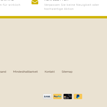
 für wirklich
Verpassen Sie keine Neuigkeit oder
hochwertige Aktion
rsand
|
Mindesthaltbarkeit
|
Kontakt
|
Sitemap