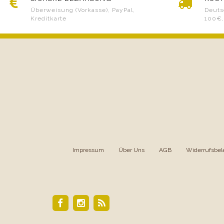
Überweisung (Vorkasse), PayPal,
Deuts
Kreditkarte
100€,
Impressum
|
Über Uns
|
AGB
|
Widerrufsbel