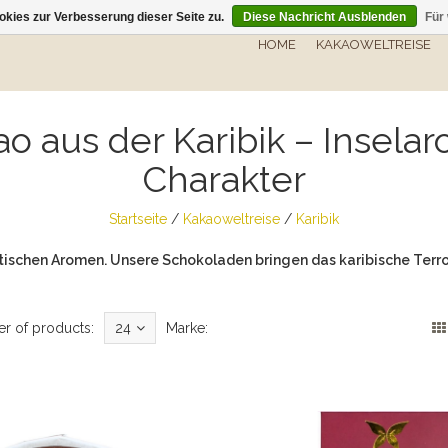
kies zur Verbesserung dieser Seite zu.
Diese Nachricht Ausblenden
Für
HOME
KAKAOWELTREISE
o aus der Karibik – Insela
Charakter
Startseite
/
Kakaoweltreise
/
Karibik
ischen Aromen. Unsere Schokoladen bringen das karibische Terroir 
r of products:
24
Marke: