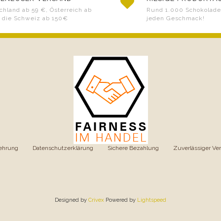
chland ab 59 €, Österreich ab
Rund 1.000 Schokoladen
 die Schweiz ab 150€
jeden Geschmack!
ehrung
|
Datenschutzerklärung
|
Sichere Bezahlung
|
Zuverlässiger Ve
Designed by
Crivex
Powered by
Lightspeed