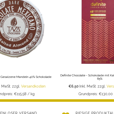
Definite Chocolate - Schokolade mit K
- Gesalzene Mandeln 40% Schokolade
65%
l. MwSt.
zzgl.
Versandkosten
€6,50
Inkl. MwSt.
zzgl.
Ver
ndpreis: €115,58 / kg
Grundpreis: €130,00 
ENLOSER VERSAND
RIESIGE PRODUKT