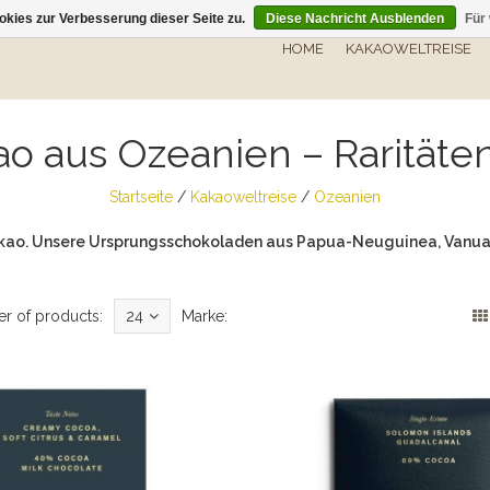
kies zur Verbesserung dieser Seite zu.
Diese Nachricht Ausblenden
Für
HOME
KAKAOWELTREISE
o aus Ozeanien – Raritäte
Startseite
/
Kakaoweltreise
/
Ozeanien
 Kakao. Unsere Ursprungsschokoladen aus Papua-Neuguinea, Vanuatu
r of products:
24
Marke: