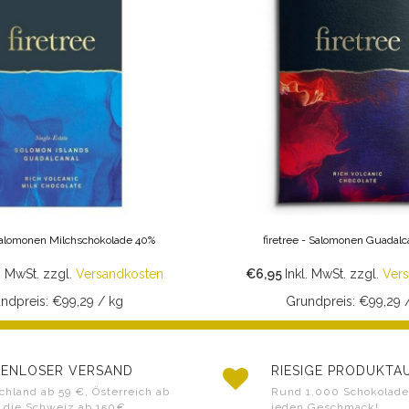
 Salomonen Milchschokolade 40%
firetree - Salomonen Guadalc
. MwSt.
zzgl.
Versandkosten
€6,95
Inkl. MwSt.
zzgl.
Ver
ndpreis: €99,29 / kg
Grundpreis: €99,29 
ENLOSER VERSAND
RIESIGE PRODUKT
chland ab 59 €, Österreich ab
Rund 1.000 Schokoladen
 die Schweiz ab 150€
jeden Geschmack!