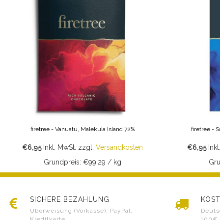
firetree - Vanuatu, Malekula Island 72%
firetree -
€6,95
Inkl. MwSt.
zzgl.
Versandkosten
€6,95
Inkl
Grundpreis: €99,29 / kg
Gru
SICHERE BEZAHLUNG
KOST
Überweisung (Vorkasse), PayPal,
Deuts
Kreditkarte
100€,