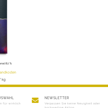
anal 82 %
sandkosten
/ kg
AUSWAHL
NEWSLETTER
 für wirklich
Verpassen Sie keine Neuigkeit oder
hochwertige Aktion