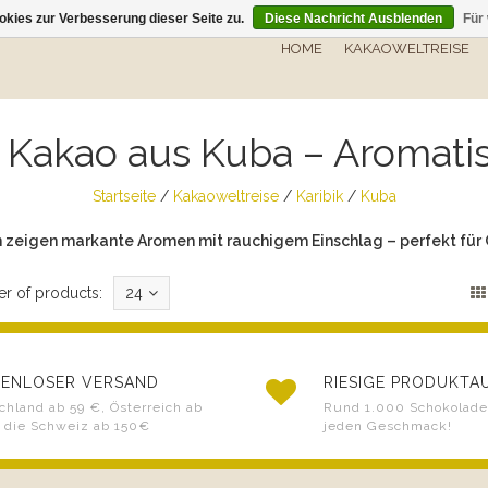
kies zur Verbesserung dieser Seite zu.
Diese Nachricht Ausblenden
Für
HOME
KAKAOWELTREISE
Kakao aus Kuba – Aromatis
Startseite
/
Kakaoweltreise
/
Karibik
/
Kuba
 zeigen markante Aromen mit rauchigem Einschlag – perfekt für 
r of products:
24
ENLOSER VERSAND
RIESIGE PRODUKT
chland ab 59 €, Österreich ab
Rund 1.000 Schokoladen
 die Schweiz ab 150€
jeden Geschmack!