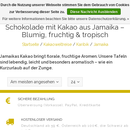
Durch die Nutzung unserer Webseite stimmen Sie dem Gebrauch von Cookies
Togg
zur Verbesserung dieser Seite zu.
Diese Nachricht Ausblenden
navig
Für weitere Informationen beachten Sie bitte unsere Datenschutzerklärung. »
Schokolade mit Kakao aus Jamaika –
Blumig, fruchtig & tropisch
Startseite
/
Kakaoweltreise
/
Karibik
/
Jamaika
Jamaikas Kakao bringt florale, fruchtige Aromen. Unsere Tafeln
sind lebendig, leicht und besonders aromatisch – wie ein
Kurzurlaub auf der Zunge.
Am meisten angesehen
24
SICHERE BEZAHLUNG
Überweisung (Vorkasse), PayPal, Kreditkarte
KOSTENLOSER VERSAND
Deutschland ab 59 €, Österreich ab 100€, die Schweiz ab