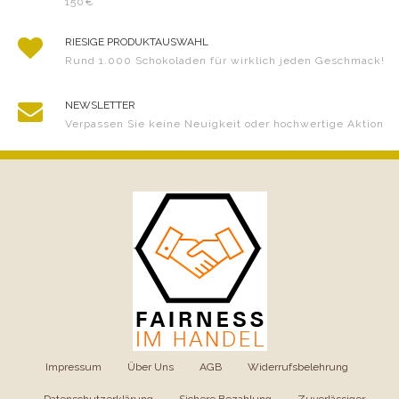
150€
RIESIGE PRODUKTAUSWAHL
Rund 1.000 Schokoladen für wirklich jeden Geschmack!
NEWSLETTER
Verpassen Sie keine Neuigkeit oder hochwertige Aktion
Impressum
|
Über Uns
|
AGB
|
Widerrufsbelehrung
|