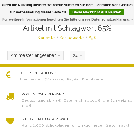
Durch die Nutzung unserer Webseite stimmen Sie dem Gebrauch von Cookies
Togg
zur Verbesserung dieser Seite zu.
Diese Nachricht Ausblenden
navig
Für weitere Informationen beachten Sie bitte unsere Datenschutzerklärung. »
Artikel mit Schlagwort 65%
Startseite
/
Schlagworte
/
65%
Am meisten angesehen
24
SICHERE BEZAHLUNG
Überweisung (Vorkasse), PayPal, Kreditkarte
KOSTENLOSER VERSAND
Deutschland ab 59 €, Österreich ab 100€, die Schweiz ab
150€
RIESIGE PRODUKTAUSWAHL
Rund 1.000 Schokoladen für wirklich jeden Geschmack!