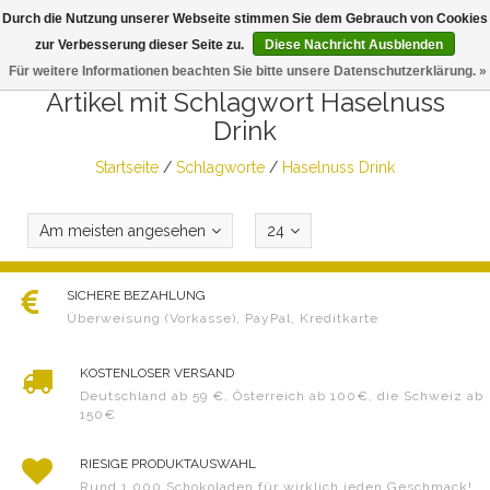
Durch die Nutzung unserer Webseite stimmen Sie dem Gebrauch von Cookies
Togg
zur Verbesserung dieser Seite zu.
Diese Nachricht Ausblenden
navig
Für weitere Informationen beachten Sie bitte unsere Datenschutzerklärung. »
Artikel mit Schlagwort Haselnuss
Drink
Startseite
/
Schlagworte
/
Haselnuss Drink
Am meisten angesehen
24
SICHERE BEZAHLUNG
Überweisung (Vorkasse), PayPal, Kreditkarte
KOSTENLOSER VERSAND
Deutschland ab 59 €, Österreich ab 100€, die Schweiz ab
150€
RIESIGE PRODUKTAUSWAHL
Rund 1.000 Schokoladen für wirklich jeden Geschmack!