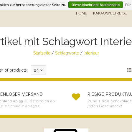
kies zur Verbesserung dieser Seite zu.
Diese Nachricht Ausblenden
Für
HOME
KAKAOWELTREISE
tikel mit Schlagwort Interi
Startseite
/
Schlagworte
/
Interieur
r of products:
24
ENLOSER VERSAND
RIESIGE PRODUKT
chland ab 59 €, Österreich ab
Rund 1.000 Schokoladen
 die Schweiz ab 150€
jeden Geschmack!