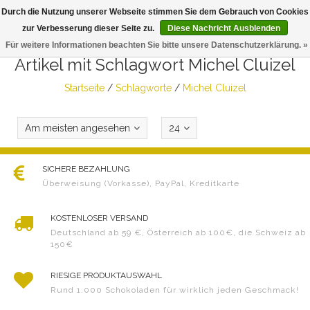
Durch die Nutzung unserer Webseite stimmen Sie dem Gebrauch von Cookies
Togg
zur Verbesserung dieser Seite zu.
Diese Nachricht Ausblenden
navig
Für weitere Informationen beachten Sie bitte unsere Datenschutzerklärung. »
Artikel mit Schlagwort Michel Cluizel
Startseite
/
Schlagworte
/
Michel Cluizel
Am meisten angesehen
24
SICHERE BEZAHLUNG
Überweisung (Vorkasse), PayPal, Kreditkarte
KOSTENLOSER VERSAND
Deutschland ab 59 €, Österreich ab 100€, die Schweiz ab
150€
RIESIGE PRODUKTAUSWAHL
Rund 1.000 Schokoladen für wirklich jeden Geschmack!