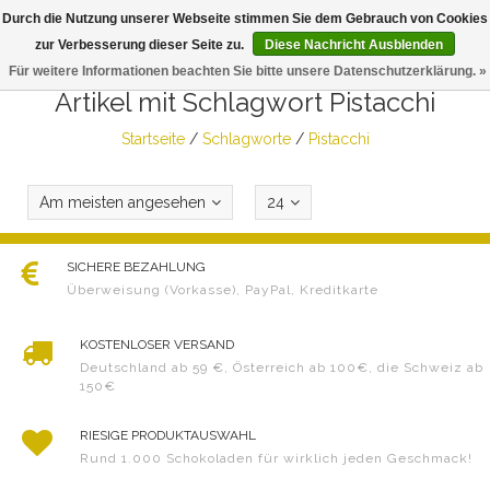
Durch die Nutzung unserer Webseite stimmen Sie dem Gebrauch von Cookies
Togg
zur Verbesserung dieser Seite zu.
Diese Nachricht Ausblenden
navig
Für weitere Informationen beachten Sie bitte unsere Datenschutzerklärung. »
Artikel mit Schlagwort Pistacchi
Startseite
/
Schlagworte
/
Pistacchi
Am meisten angesehen
24
SICHERE BEZAHLUNG
Überweisung (Vorkasse), PayPal, Kreditkarte
KOSTENLOSER VERSAND
Deutschland ab 59 €, Österreich ab 100€, die Schweiz ab
150€
RIESIGE PRODUKTAUSWAHL
Rund 1.000 Schokoladen für wirklich jeden Geschmack!