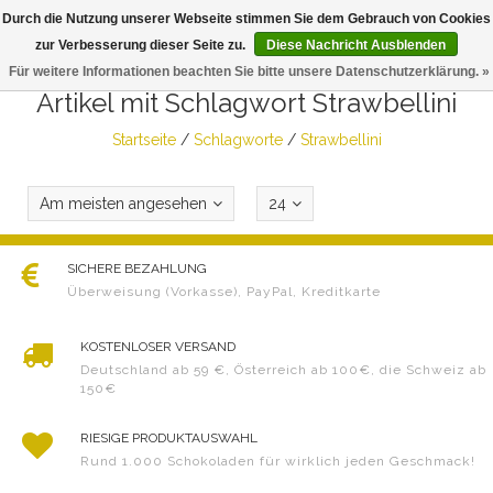
Durch die Nutzung unserer Webseite stimmen Sie dem Gebrauch von Cookies
Togg
zur Verbesserung dieser Seite zu.
Diese Nachricht Ausblenden
navig
Für weitere Informationen beachten Sie bitte unsere Datenschutzerklärung. »
Artikel mit Schlagwort Strawbellini
Startseite
/
Schlagworte
/
Strawbellini
Am meisten angesehen
24
SICHERE BEZAHLUNG
Überweisung (Vorkasse), PayPal, Kreditkarte
KOSTENLOSER VERSAND
Deutschland ab 59 €, Österreich ab 100€, die Schweiz ab
150€
RIESIGE PRODUKTAUSWAHL
Rund 1.000 Schokoladen für wirklich jeden Geschmack!