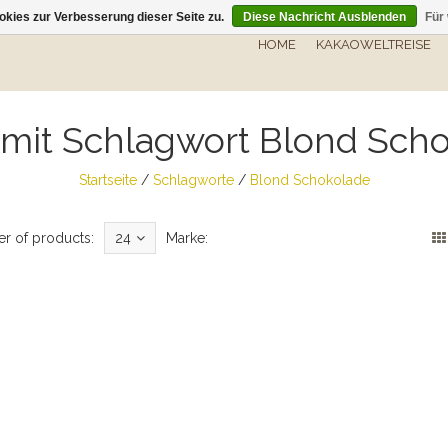
kies zur Verbesserung dieser Seite zu.
Diese Nachricht Ausblenden
Für
HOME
KAKAOWELTREISE
l mit Schlagwort Blond Sch
Startseite
/
Schlagworte
/
Blond Schokolade
r of products:
24
Marke: