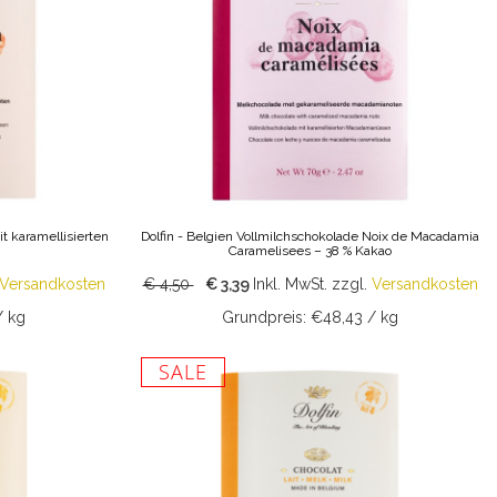
it karamellisierten
Dolfin - Belgien Vollmilchschokolade Noix de Macadamia
Caramelisees – 38 % Kakao
Versandkosten
€ 4,50
€ 3,39
Inkl. MwSt.
zzgl.
Versandkosten
/ kg
Grundpreis: €48,43 / kg
SALE