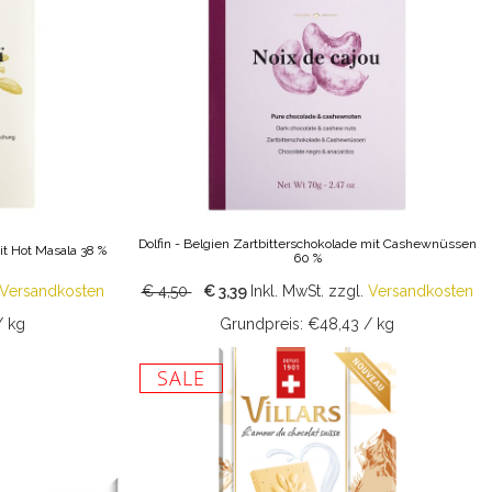
Dolfin - Belgien Zartbitterschokolade mit Cashewnüssen
it Hot Masala 38 %
60 %
Versandkosten
€ 4,50
€ 3,39
Inkl. MwSt.
zzgl.
Versandkosten
/ kg
Grundpreis: €48,43 / kg
SALE