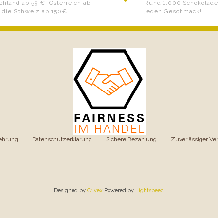
chland ab 59 €, Österreich ab
Rund 1.000 Schokoladen
 die Schweiz ab 150€
jeden Geschmack!
ehrung
|
Datenschutzerklärung
|
Sichere Bezahlung
|
Zuverlässiger Ve
Designed by
Crivex
Powered by
Lightspeed