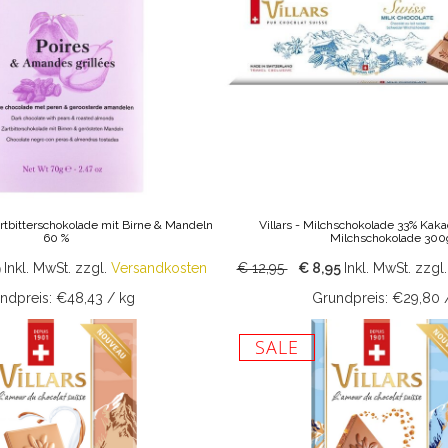
artbitterschokolade mit Birne & Mandeln
Villars - Milchschokolade 33% Kak
60 %
Milchschokolade 300
9
Inkl. MwSt.
zzgl.
Versandkosten
€ 12,95
€ 8,95
Inkl. MwSt.
zzgl
ndpreis: €48,43 / kg
Grundpreis: €29,80 
SALE