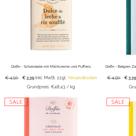
Dolfin - Schokolade mit Milchcreme und Puffreis
Dolfin - Belgien Z
€ 4,50
€ 3,39
Inkl. MwSt.
zzgl.
Versandkosten
€ 4,50
€ 3,3
Grundpreis: €48,43 / kg
Gru
SALE
SALE