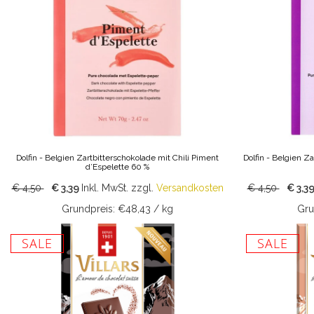
Dolfin - Belgien Zartbitterschokolade mit Chili Piment
Dolfin - Belgien Z
d’Espelette 60 %
€ 4,50
€ 3,39
Inkl. MwSt.
zzgl.
Versandkosten
€ 4,50
€ 3,3
Grundpreis: €48,43 / kg
Gru
SALE
SALE