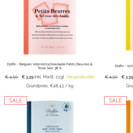
Dolfin - Belgien Vollmilchschokolade Petits Beurres &
Dolfin - S
Rosa Salz 38 %
€ 4,50
€ 3,39
Inkl. MwSt.
zzgl.
Versandkosten
€ 4,50
€ 3,3
Grundpreis: €48,43 / kg
Gru
SALE
SALE