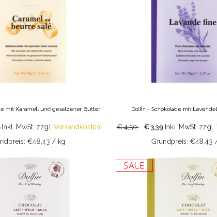
de mit Karamell und gesalzener Butter
Dolfin - Schokolade mit Lavendel
9
Inkl. MwSt.
zzgl.
Versandkosten
€ 4,50
€ 3,39
Inkl. MwSt.
zzgl.
ndpreis: €48,43 / kg
Grundpreis: €48,43 
SALE