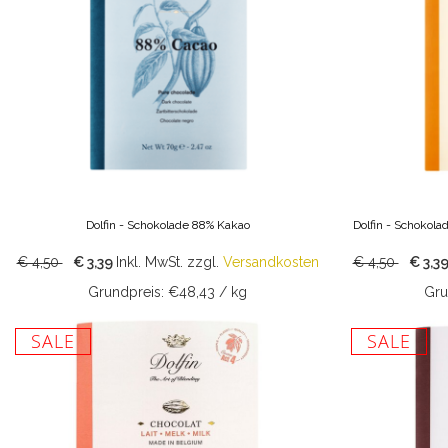
Dolfin - Schokolade 88% Kakao
Dolfin - Schokola
€ 4,50
€ 3,39
Inkl. MwSt.
zzgl.
Versandkosten
€ 4,50
€ 3,3
Grundpreis: €48,43 / kg
Gru
SALE
SALE