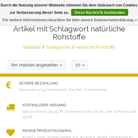
Durch die Nutzung unserer Webseite stimmen Sie dem Gebrauch von Cookies
Togg
zur Verbesserung dieser Seite zu.
Diese Nachricht Ausblenden
navig
Für weitere Informationen beachten Sie bitte unsere Datenschutzerklärung. »
Artikel mit Schlagwort natürliche
Rohstoffe
Startseite
/
Schlagworte
/
natürliche Rohstoffe
Am meisten angesehen
20
SICHERE BEZAHLUNG
Überweisung (Vorkasse), PayPal, Kreditkarte
KOSTENLOSER VERSAND
Deutschland ab 59 €, Österreich ab 100€, die Schweiz ab
150€
RIESIGE PRODUKTAUSWAHL
Rund 1.000 Schokoladen für wirklich jeden Geschmack!