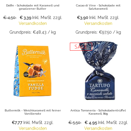
Dolfin - Schokolade mit Karamell und
Cacao di Vine - Schokolade mit
gesalzener Butter
Salzkaramell
€ 4,50
€ 3,39
Inkl. MwSt.
zzgl.
€3,90
Inkl. MwSt.
zzgl.
Versandkosten
Versandkosten
Grundpreis: €48,43 / kg
Grundpreis: €97,50 / kg
SALE
Buttermilk - Weichkaramell mit feiner
Antica Torroneria - Schokoladentrüffel
Vanillenote
Karamell, 80g
€7,77
Inkl. MwSt.
zzgl.
€ 5,50
€ 4,95
Inkl. MwSt.
zzgl.
Versandkosten
Versandkosten