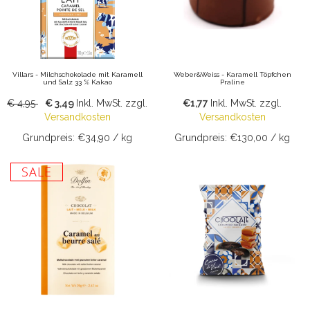
Villars - Milchschokolade mit Karamell
Weber&Weiss - Karamell Töpfchen
und Salz 33 % Kakao
Praline
€ 4,95
€ 3,49
Inkl. MwSt.
zzgl.
€1,77
Inkl. MwSt.
zzgl.
Versandkosten
Versandkosten
Grundpreis: €34,90 / kg
Grundpreis: €130,00 / kg
SALE