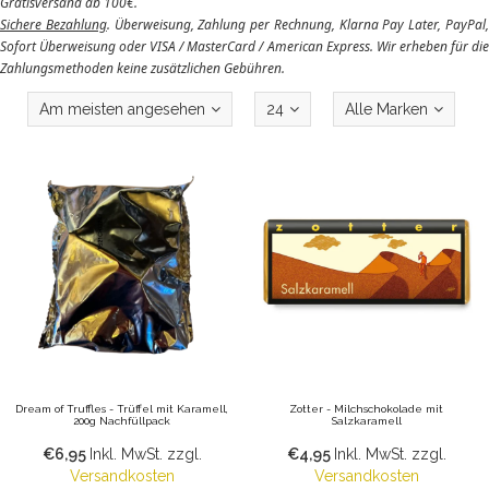
Gratisversand ab 100€.
Sichere Bezahlung
. Überweisung, Zahlung per Rechnung, Klarna Pay Later, PayPal
Sofort Überweisung oder VISA / MasterCard / American Express. Wir erheben für die
Zahlungsmethoden keine zusätzlichen Gebühren.
Am meisten angesehen
24
Alle Marken
Dream of Truffles - Trüffel mit Karamell,
Zotter - Milchschokolade mit
200g Nachfüllpack
Salzkaramell
€6,95
Inkl. MwSt.
zzgl.
€4,95
Inkl. MwSt.
zzgl.
Versandkosten
Versandkosten