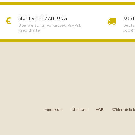
SICHERE BEZAHLUNG
KOST
Überweisung (Vorkasse), PayPal,
Deuts
Kreditkarte
100€,
Impressum
|
Über Uns
|
AGB
|
Widerrufsbel