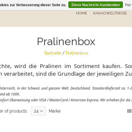
kies zur Verbesserung dieser Seite zu.
Diese Nachricht Ausblenden
Für
HOME
KAKAOWELTREISE
Pralinenbox
Startseite
/
Pralinenbox
te, wird die Pralinen im Sortiment kaufen. Sorg
 verarbeitet, sind die Grundlage der jeweiligen 
sterreich, in der Schweiz und ganzen Welt. Deutschland. Standardlieferzeit ca. 1-
sand ab 100€.
Sofort Überweisung oder VISA / MasterCard / American Express. Wir erheben für di
r of products:
24
Marke: