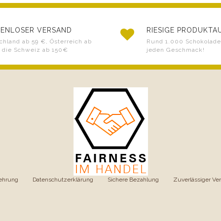
ENLOSER VERSAND
RIESIGE PRODUKT
chland ab 59 €, Österreich ab
Rund 1.000 Schokoladen
 die Schweiz ab 150€
jeden Geschmack!
ehrung
|
Datenschutzerklärung
|
Sichere Bezahlung
|
Zuverlässiger Ve