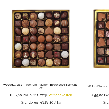
Weber&Weiss - Premium Pralinen "Bodensee Mischung-
Weber&Weiss - 
49"
€86,00
Inkl. MwSt.
zzgl.
Versandkosten
€59,00
Ink
Grundpreis: €128,40 / kg
Gru