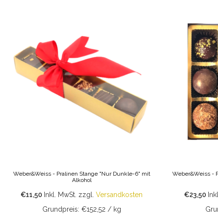
Weber&Weiss - Pralinen Stange "Nur Dunkle-6" mit
Weber&Weiss - P
Alkohol
€11,50
Inkl. MwSt.
zzgl.
Versandkosten
€23,50
Ink
Grundpreis: €152,52 / kg
Gru