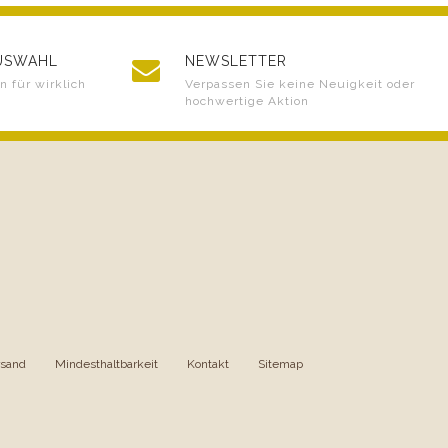
AUSWAHL
NEWSLETTER
 für wirklich
Verpassen Sie keine Neuigkeit oder
hochwertige Aktion
rsand
|
Mindesthaltbarkeit
|
Kontakt
|
Sitemap