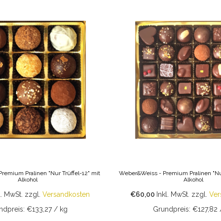
remium Pralinen "Nur Trüffel-12" mit
Weber&Weiss - Premium Pralinen "Nu
Alkohol
Alkohol
l. MwSt.
zzgl.
Versandkosten
€60,00
Inkl. MwSt.
zzgl.
Ver
ndpreis: €133,27 / kg
Grundpreis: €127,82 