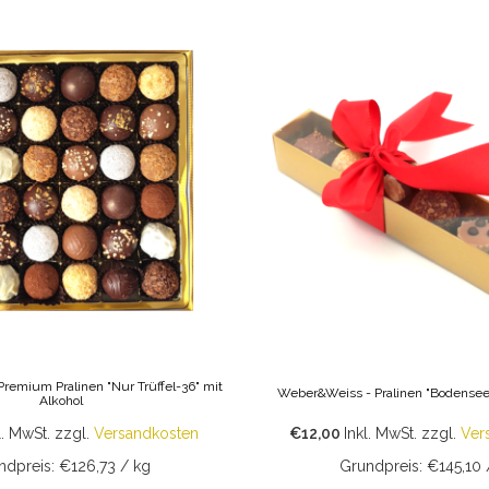
remium Pralinen "Nur Trüffel-36" mit
Weber&Weiss - Pralinen "Bodensee-
Alkohol
l. MwSt.
zzgl.
Versandkosten
€12,00
Inkl. MwSt.
zzgl.
Ver
ndpreis: €126,73 / kg
Grundpreis: €145,10 