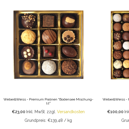
Weber&Weiss - Premium Pralinen "Bodensee Mischung-
Weber&Weiss - P
12"
€23,00
Inkl. MwSt.
zzgl.
Versandkosten
€100,00
In
Grundpreis: €139,48 / kg
Gru