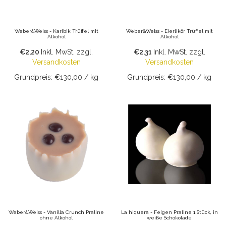
Weber&Weiss - Karibik Trüffel mit
Weber&Weiss - Eierlikör Trüffel mit
Alkohol
Alkohol
€2,20
Inkl. MwSt.
zzgl.
€2,31
Inkl. MwSt.
zzgl.
Versandkosten
Versandkosten
Grundpreis: €130,00 / kg
Grundpreis: €130,00 / kg
Weber&Weiss - Vanilla Crunch Praline
La hiquera - Feigen Praline 1 Stück, in
ohne Alkohol
weiße Schokolade