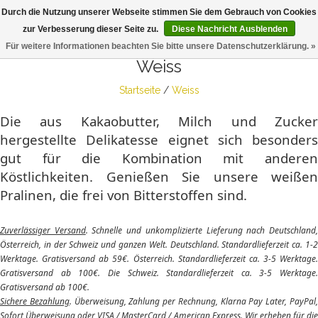
Durch die Nutzung unserer Webseite stimmen Sie dem Gebrauch von Cookies
Togg
zur Verbesserung dieser Seite zu.
Diese Nachricht Ausblenden
navig
Für weitere Informationen beachten Sie bitte unsere Datenschutzerklärung. »
Weiss
Startseite
/
Weiss
Die aus Kakaobutter, Milch und Zucker
hergestellte Delikatesse eignet sich besonders
gut für die Kombination mit anderen
Köstlichkeiten. Genießen Sie unsere weißen
Pralinen, die frei von Bitterstoffen sind.
Zuverlässiger Versand
. Schnelle und unkomplizierte Lieferung nach Deutschland
Österreich, in der Schweiz und ganzen Welt. Deutschland. Standardlieferzeit ca. 1-2
Werktage. Gratisversand ab 59€. Österreich. Standardlieferzeit ca. 3-5 Werktage.
Gratisversand ab 100€. Die Schweiz. Standardlieferzeit ca. 3-5 Werktage.
Gratisversand ab 100€.
Sichere Bezahlung
. Überweisung, Zahlung per Rechnung, Klarna Pay Later, PayPal
Sofort Überweisung oder VISA / MasterCard / American Express. Wir erheben für die