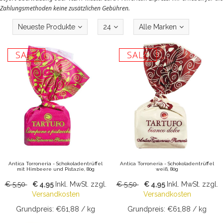
Zahlungsmethoden keine zusätzlichen Gebühren.
Neueste Produkte
24
Alle Marken
SALE
SALE
Antica Torroneria - Schokoladentrüffel
Antica Torroneria - Schokoladentrüffel
mit Himbeere und Pistazie, 80g
weiß, 80g
€ 5,50
€ 4,95
Inkl. MwSt.
zzgl.
€ 5,50
€ 4,95
Inkl. MwSt.
zzgl.
Versandkosten
Versandkosten
Grundpreis: €61,88 / kg
Grundpreis: €61,88 / kg