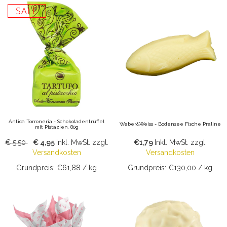
SALE
Antica Torroneria - Schokoladentrüffel
Weber&Weiss - Bodensee Fische Praline
mit Pistazien, 80g
€ 5,50
€ 4,95
Inkl. MwSt.
zzgl.
€1,79
Inkl. MwSt.
zzgl.
Versandkosten
Versandkosten
Grundpreis: €61,88 / kg
Grundpreis: €130,00 / kg