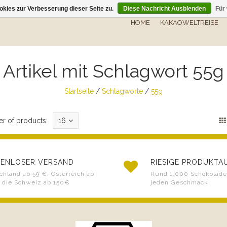
kies zur Verbesserung dieser Seite zu.
Diese Nachricht Ausblenden
Für
HOME
KAKAOWELTREISE
Artikel mit Schlagwort 55g
Startseite
/
Schlagworte
/
55g
r of products:
16
ENLOSER VERSAND
RIESIGE PRODUKT
chland ab 59 €, Österreich ab
Rund 1.000 Schokoladen
 die Schweiz ab 150€
jeden Geschmack!