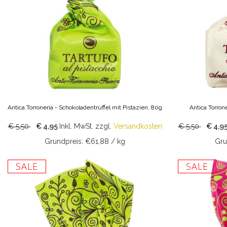
Antica Torroneria - Schokoladentrüffel mit Pistazien, 80g
Antica Torron
€ 5,50
€ 4,95
Inkl. MwSt.
zzgl.
Versandkosten
€ 5,50
€ 4,9
Grundpreis: €61,88 / kg
Gru
SALE
SALE