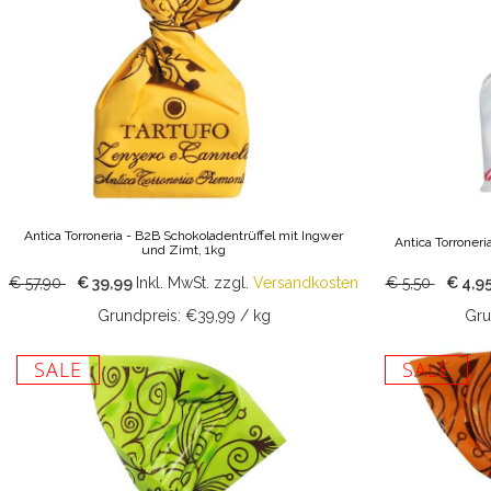
Antica Torroneria - B2B Schokoladentrüffel mit Ingwer
Antica Torroneri
und Zimt, 1kg
€ 57,90
€ 39,99
Inkl. MwSt.
zzgl.
Versandkosten
€ 5,50
€ 4,9
Grundpreis: €39,99 / kg
Gru
SALE
SALE