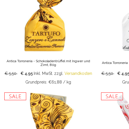
Antica Torroneria - Schokoladentrüffel mit Ingwer und
Antica Torroneria
Zimt, 80g
€ 5,50
€ 4,95
Inkl. MwSt.
zzgl.
Versandkosten
€ 5,50
€ 4,9
Grundpreis: €61,88 / kg
Gru
SALE
SALE