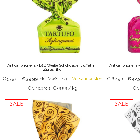
Antica Torroneria - B2B Weiße Schokoladentrüffel mit
Antica Torroneria
Zitrus, 1kg
€ 57,90
€ 39,99
Inkl. MwSt.
zzgl.
Versandkosten
€ 62,90
€ 42,
Grundpreis: €39,99 / kg
Gru
SALE
SALE