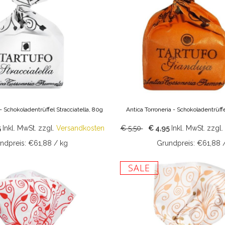
 - Schokoladentrüffel Stracciatella, 80g
Antica Torroneria - Schokoladentrüff
5
Inkl. MwSt.
zzgl.
Versandkosten
€ 5,50
€ 4,95
Inkl. MwSt.
zzgl.
ndpreis: €61,88 / kg
Grundpreis: €61,88 
SALE