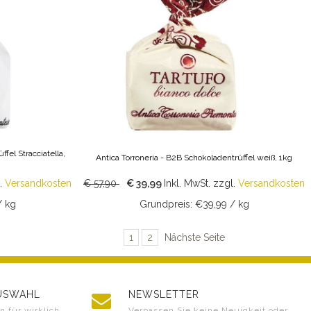
fel Stracciatella,
Antica Torroneria - B2B Schokoladentrüffel weiß, 1kg
.
Versandkosten
€ 57,90
€ 39,99
Inkl. MwSt.
zzgl.
Versandkosten
/ kg
Grundpreis: €39,99 / kg
1
2
Nächste Seite
AUSWAHL
NEWSLETTER
 für wirklich
Verpassen Sie keine Neuigkeit oder