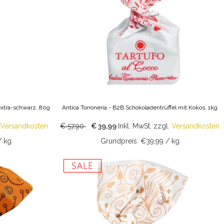
 extra-schwarz, 80g
Antica Torroneria - B2B Schokoladentrüffel mit Kokos, 1kg
Versandkosten
€ 57,90
€ 39,99
Inkl. MwSt.
zzgl.
Versandkosten
/ kg
Grundpreis: €39,99 / kg
SALE