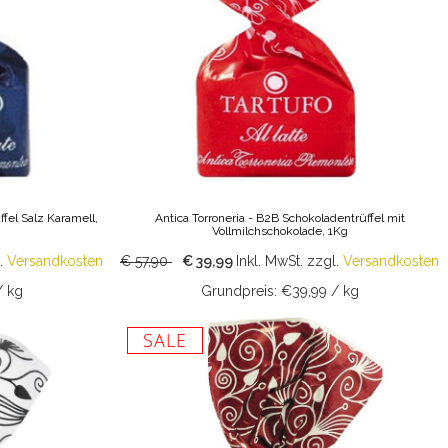
ffel Salz Karamell,
Antica Torroneria - B2B Schokoladentrüffel mit
Vollmilchschokolade, 1Kg
.
Versandkosten
€ 57,90
€ 39,99
Inkl. MwSt.
zzgl.
Versandkosten
/ kg
Grundpreis: €39,99 / kg
SALE