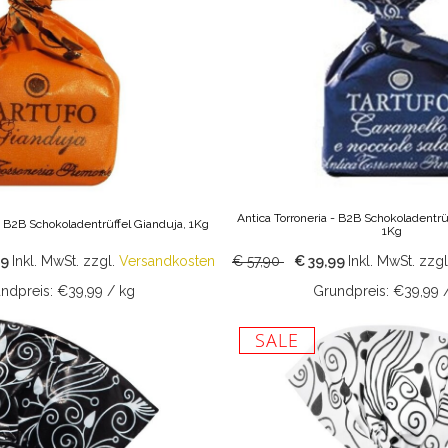
Antica Torroneria - B2B Schokoladentrü
 - B2B Schokoladentrüffel Gianduja, 1Kg
1Kg
99
Inkl. MwSt.
zzgl.
Versandkosten
€ 57,90
€ 39,99
Inkl. MwSt.
zzgl
ndpreis: €39,99 / kg
Grundpreis: €39,99 
SALE