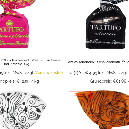
 - B2B Schokoladentrüffel mit Himbeere
Antica Torroneria - Schokoladentrüffel
und Pistazie, 1kg
99
Inkl. MwSt.
zzgl.
Versandkosten
€ 5,50
€ 4,95
Inkl. MwSt.
zzgl.
ndpreis: €42,99 / kg
Grundpreis: €61,88 
SALE