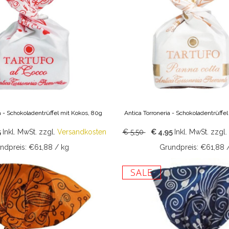
a - Schokoladentrüffel mit Kokos, 80g
Antica Torroneria - Schokoladentrüffe
5
Inkl. MwSt.
zzgl.
Versandkosten
€ 5,50
€ 4,95
Inkl. MwSt.
zzgl.
ndpreis: €61,88 / kg
Grundpreis: €61,88 
SALE