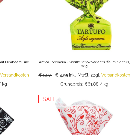
l mit Himbeere und
Antica Torroneria - Weiße Schokoladentrüffel mit Zitrus,
80g
Versandkosten
€ 5,50
€ 4,95
Inkl. MwSt.
zzgl.
Versandkosten
/ kg
Grundpreis: €61,88 / kg
SALE