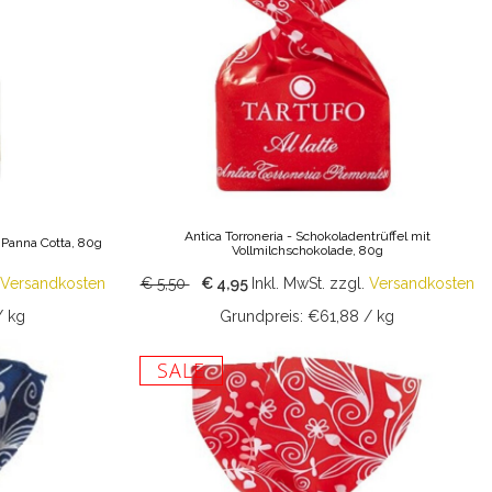
Antica Torroneria - Schokoladentrüffel mit
l Panna Cotta, 80g
Vollmilchschokolade, 80g
Versandkosten
€ 5,50
€ 4,95
Inkl. MwSt.
zzgl.
Versandkosten
/ kg
Grundpreis: €61,88 / kg
SALE