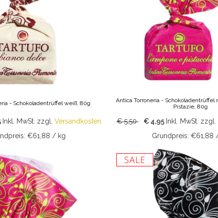
Antica Torroneria - Schokoladentrüffe
eria - Schokoladentrüffel weiß, 80g
Pistazie, 80g
5
Inkl. MwSt.
zzgl.
Versandkosten
€ 5,50
€ 4,95
Inkl. MwSt.
zzgl.
ndpreis: €61,88 / kg
Grundpreis: €61,88 
SALE