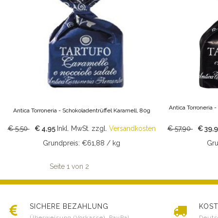
Antica Torroneria 
Antica Torroneria - Schokoladentrüffel Karamell, 80g
€ 5,50
€ 4,95
Inkl. MwSt.
zzgl.
Versandkosten
€ 57,90
€ 39,
Grundpreis: €61,88 / kg
Gru
Seite 1 von 2
SICHERE BEZAHLUNG
KOST
Überweisung (Vorkasse), PayPal,
Deuts