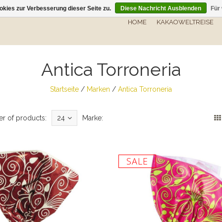
kies zur Verbesserung dieser Seite zu.
Diese Nachricht Ausblenden
Für
HOME
KAKAOWELTREISE
Antica Torroneria
Startseite
/
Marken
/
Antica Torroneria
r of products:
24
Marke:
SALE