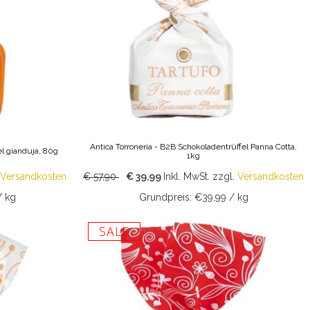
Antica Torroneria - B2B Schokoladentrüffel Panna Cotta,
el gianduja, 80g
1kg
Versandkosten
€ 57,90
€ 39,99
Inkl. MwSt.
zzgl.
Versandkosten
/ kg
Grundpreis: €39,99 / kg
SALE