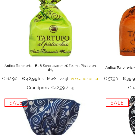
Antica Torroneria - B2B Schokoladentrüffel mit Pistazien,
Antica Torroneria
1Kg
€ 62,90
€ 42,99
Inkl. MwSt.
zzgl.
Versandkosten
€ 57,90
€ 39,
Grundpreis: €42,99 / kg
Gru
SALE
SALE