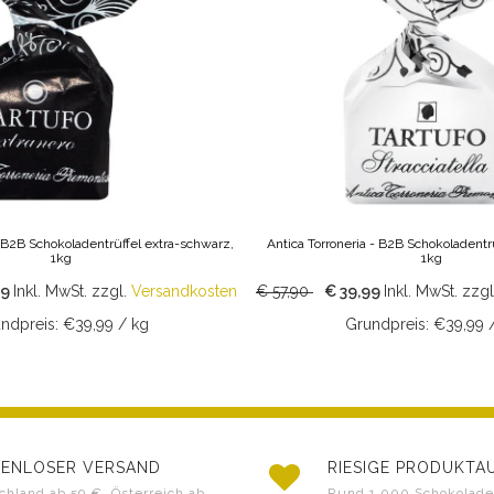
- B2B Schokoladentrüffel extra-schwarz,
Antica Torroneria - B2B Schokoladentrüf
1kg
1kg
99
Inkl. MwSt.
zzgl.
Versandkosten
€ 57,90
€ 39,99
Inkl. MwSt.
zzgl
ndpreis: €39,99 / kg
Grundpreis: €39,99 
ENLOSER VERSAND
RIESIGE PRODUKT
chland ab 59 €, Österreich ab
Rund 1.000 Schokoladen