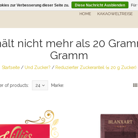
kies zur Verbesserung dieser Seite zu.
Diese Nachricht Ausblenden
Für
HOME
KAKAOWELTREISE
ält nicht mehr als 20 Gra
Gramm
Startseite
/
Und Zucker?
/
Reduzierter Zuckeranteil (≤ 20 g Zucker)
r of products:
24
Marke: