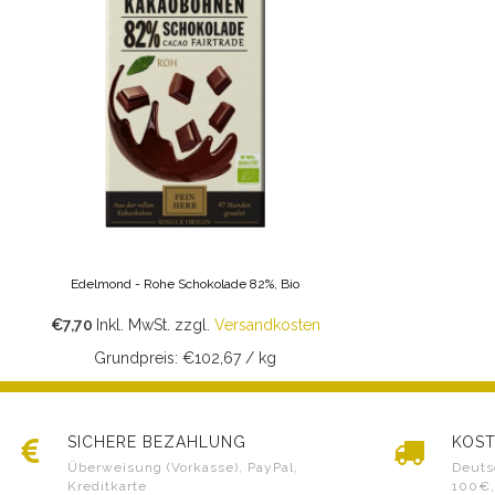
Edelmond - Rohe Schokolade 82%, Bio
€7,70
Inkl. MwSt.
zzgl.
Versandkosten
Grundpreis: €102,67 / kg
SICHERE BEZAHLUNG
KOST
Überweisung (Vorkasse), PayPal,
Deuts
Kreditkarte
100€,