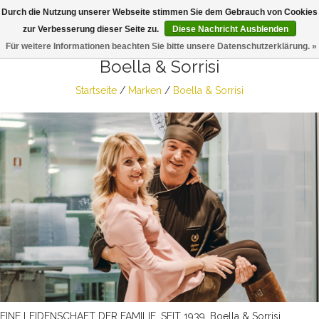
Durch die Nutzung unserer Webseite stimmen Sie dem Gebrauch von Cookies
Togg
zur Verbesserung dieser Seite zu.
Diese Nachricht Ausblenden
navig
Für weitere Informationen beachten Sie bitte unsere Datenschutzerklärung. »
Boella & Sorrisi
Startseite
/
Marken
/
Boella & Sorrisi
EINE LEIDENSCHAFT DER FAMILIE, SEIT 1939. Boella & Sorrisi