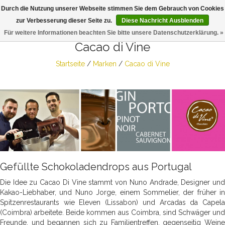
Durch die Nutzung unserer Webseite stimmen Sie dem Gebrauch von Cookies
Togg
zur Verbesserung dieser Seite zu.
Diese Nachricht Ausblenden
navig
Für weitere Informationen beachten Sie bitte unsere Datenschutzerklärung. »
Cacao di Vine
Startseite
/
Marken
/
Cacao di Vine
Gefüllte Schokoladendrops aus Portugal
Die Idee zu Cacao Di Vine stammt von Nuno Andrade, Designer und
Kakao-Liebhaber, und Nuno Jorge, einem Sommelier, der früher in
Spitzenrestaurants wie Eleven (Lissabon) und Arcadas da Capela
(Coimbra) arbeitete. Beide kommen aus Coimbra, sind Schwäger und
Freunde, und begannen sich zu Familientreffen, gegenseitig Weine