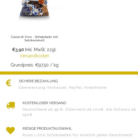
Cacao di Vine - Schokolade mit
Salzkaramell
€3,90
Inkl. MwSt.
zzgl.
Versandkosten
Grundpreis: €97,50 / kg
SICHERE BEZAHLUNG
Überweisung (Vorkasse), PayPal, Kreditkarte
KOSTENLOSER VERSAND
Deutschland ab 59 €, Österreich ab 100€, die Schweiz ab
150€
RIESIGE PRODUKTAUSWAHL
Rund 1.000 Schokoladen für wirklich jeden Geschmack!