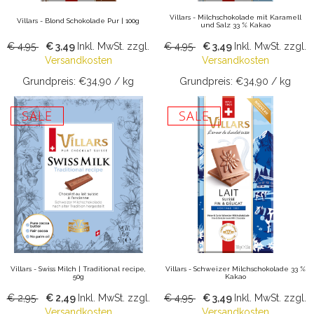
Villars - Milchschokolade mit Karamell
Villars - Blond Schokolade Pur | 100g
und Salz 33 % Kakao
€ 4,95
€ 3,49
Inkl. MwSt.
zzgl.
€ 4,95
€ 3,49
Inkl. MwSt.
zzgl.
Versandkosten
Versandkosten
Grundpreis: €34,90 / kg
Grundpreis: €34,90 / kg
SALE
SALE
Villars - Swiss Milch | Traditional recipe,
Villars - Schweizer Milchschokolade 33 %
50g
Kakao
€ 2,95
€ 2,49
Inkl. MwSt.
zzgl.
€ 4,95
€ 3,49
Inkl. MwSt.
zzgl.
Versandkosten
Versandkosten