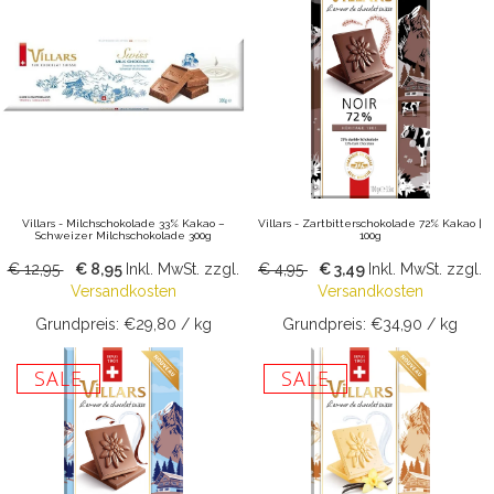
Villars - Milchschokolade 33% Kakao –
Villars - Zartbitterschokolade 72% Kakao |
Schweizer Milchschokolade 300g
100g
€ 12,95
€ 8,95
Inkl. MwSt.
zzgl.
€ 4,95
€ 3,49
Inkl. MwSt.
zzgl.
Versandkosten
Versandkosten
Grundpreis: €29,80 / kg
Grundpreis: €34,90 / kg
SALE
SALE