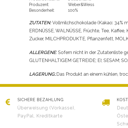
Produzent:
Weber&Weiss
Besonderheit:
100%
ZUTATEN:
Vollmilchschokolade (Kakao: 34% 
ERDNÜSSE, WALNÜSSE, Früchte, Tee, Kaffee, Ko
Zucker, MILCHPRODUKTE, Pflanzenfett, MOLKE
ALLERGENE
: Sofern nicht in der Zutatenl
GLUTENHALTIGEM GETREIDE; EI; SESAM; SOJ
LAGERUNG.
:Das Produkt an einem kühlen, tro
SICHERE BEZAHLUNG
KOST
Überweisung (Vorkasse),
Deut
PayPal, Kreditkarte
Öste
Schw