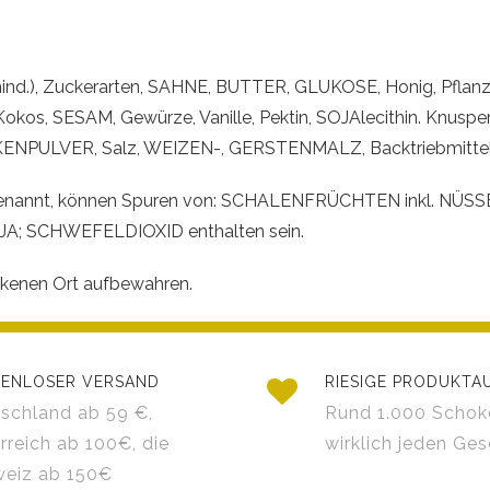
mind.), Zuckerarten, SAHNE, BUTTER, GLUKOSE, Honig, Pfla
kos, SESAM, Gewürze, Vanille, Pektin, SOJAlecithin. Knusp
NPULVER, Salz, WEIZEN-, GERSTENMALZ, Backtriebmittel nat
iste genannt, können Spuren von: SCHALENFRÜCHTEN inkl.
A; SCHWEFELDIOXID enthalten sein.
ckenen Ort aufbewahren.
ENLOSER VERSAND
RIESIGE PRODUKT
schland ab 59 €,
Rund 1.000 Schok
rreich ab 100€, die
wirklich jeden Ge
eiz ab 150€