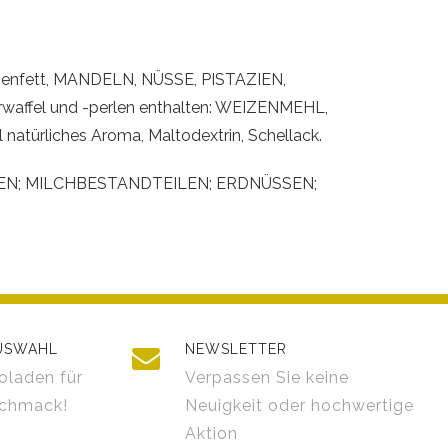
nzenfett, MANDELN, NÜSSE, PISTAZIEN,
erwaffel und -perlen enthalten: WEIZENMEHL,
ürliches Aroma, Maltodextrin, Schellack.
 NÜSSEN; MILCHBESTANDTEILEN; ERDNÜSSEN;
AUSWAHL
NEWSLETTER
oladen für
Verpassen Sie keine
schmack!
Neuigkeit oder hochwertige
Aktion