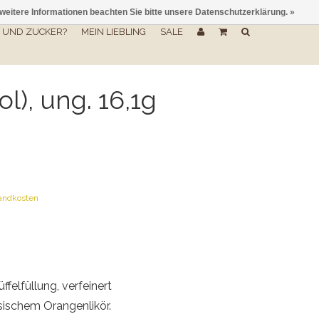
 weitere Informationen beachten Sie bitte unsere Datenschutzerklärung. »
UND ZUCKER?
MEIN LIEBLING
SALE
ol), ung. 16,1g
andkosten
felfüllung, verfeinert
sischem Orangenlikör.