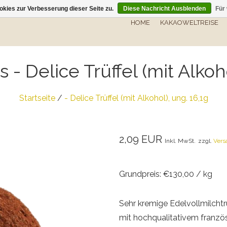
kies zur Verbesserung dieser Seite zu.
Diese Nachricht Ausblenden
Für
HOME
KAKAOWELTREISE
s
- Delice Trüffel (mit Alkoh
Startseite
/
- Delice Trüffel (mit Alkohol), ung. 16,1g
2,09 EUR
Inkl. MwSt.
zzgl.
Vers
Grundpreis: €130,00 / kg
Sehr kremige Edelvollmilchtrüf
mit hochqualitativem franzö