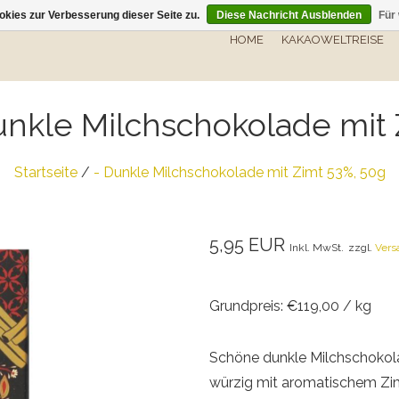
kies zur Verbesserung dieser Seite zu.
Diese Nachricht Ausblenden
Für
HOME
KAKAOWELTREISE
unkle Milchschokolade mit 
Startseite
/
- Dunkle Milchschokolade mit Zimt 53%, 50g
5,95 EUR
Inkl. MwSt.
zzgl.
Vers
Grundpreis: €119,00 / kg
Schöne dunkle Milchschokolade
würzig mit aromatischem Zim