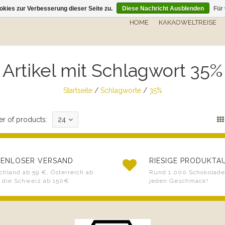
kies zur Verbesserung dieser Seite zu.
Diese Nachricht Ausblenden
Für
HOME
KAKAOWELTREISE
Artikel mit Schlagwort 35%
Startseite
/
Schlagworte
/
35%
r of products:
24
ENLOSER VERSAND
RIESIGE PRODUKT
chland ab 59 €, Österreich ab
Rund 1.000 Schokoladen
 die Schweiz ab 150€
jeden Geschmack!