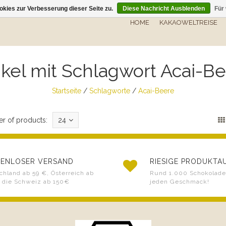
kies zur Verbesserung dieser Seite zu.
Diese Nachricht Ausblenden
Für
HOME
KAKAOWELTREISE
ikel mit Schlagwort Acai-B
Startseite
/
Schlagworte
/
Acai-Beere
r of products:
24
ENLOSER VERSAND
RIESIGE PRODUKT
chland ab 59 €, Österreich ab
Rund 1.000 Schokoladen
 die Schweiz ab 150€
jeden Geschmack!