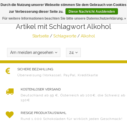
Durch die Nutzung unserer Webseite stimmen Sie dem Gebrauch von Cookies
Togg
zur Verbesserung dieser Seite zu.
Diese Nachricht Ausblenden
navig
Für weitere Informationen beachten Sie bitte unsere Datenschutzerklärung. »
Artikel mit Schlagwort Alkohol
Startseite
/
Schlagworte
/
Alkohol
Am meisten angesehen
24
SICHERE BEZAHLUNG
Überweisung (Vorkasse), PayPal, Kreditkarte
KOSTENLOSER VERSAND
Deutschland ab 59 €, Österreich ab 100€, die Schweiz ab
150€
RIESIGE PRODUKTAUSWAHL
Rund 1.000 Schokoladen für wirklich jeden Geschmack!