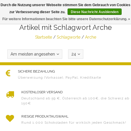
Durch die Nutzung unserer Webseite stimmen Sie dem Gebrauch von Cookies
Togg
zur Verbesserung dieser Seite zu.
Diese Nachricht Ausblenden
navig
Für weitere Informationen beachten Sie bitte unsere Datenschutzerklärung. »
Artikel mit Schlagwort Arche
Startseite
/
Schlagworte
/
Arche
Am meisten angesehen
24
SICHERE BEZAHLUNG
Überweisung (Vorkasse), PayPal, Kreditkarte
KOSTENLOSER VERSAND
Deutschland ab 59 €, Österreich ab 100€, die Schweiz ab
150€
RIESIGE PRODUKTAUSWAHL
Rund 1.000 Schokoladen für wirklich jeden Geschmack!