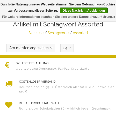
Durch die Nutzung unserer Webseite stimmen Sie dem Gebrauch von Cookies
Togg
zur Verbesserung dieser Seite zu.
Diese Nachricht Ausblenden
navig
Für weitere Informationen beachten Sie bitte unsere Datenschutzerklärung. »
Artikel mit Schlagwort Assorted
Startseite
/
Schlagworte
/
Assorted
Am meisten angesehen
24
SICHERE BEZAHLUNG
Überweisung (Vorkasse), PayPal, Kreditkarte
KOSTENLOSER VERSAND
Deutschland ab 59 €, Österreich ab 100€, die Schweiz ab
150€
RIESIGE PRODUKTAUSWAHL
Rund 1.000 Schokoladen für wirklich jeden Geschmack!