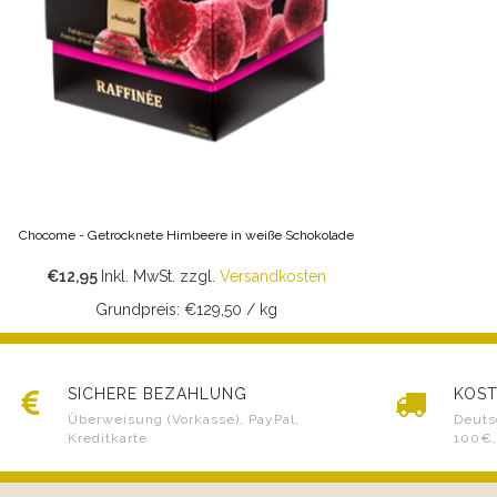
Chocome - Getrocknete Himbeere in weiße Schokolade
€12,95
Inkl. MwSt.
zzgl.
Versandkosten
Grundpreis: €129,50 / kg
SICHERE BEZAHLUNG
KOST
Überweisung (Vorkasse), PayPal,
Deuts
Kreditkarte
100€,