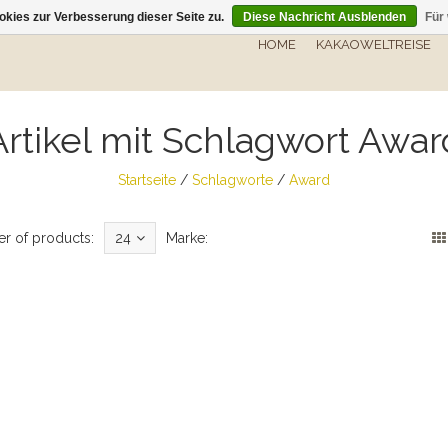
kies zur Verbesserung dieser Seite zu.
Diese Nachricht Ausblenden
Für
HOME
KAKAOWELTREISE
Artikel mit Schlagwort Awar
Startseite
/
Schlagworte
/
Award
r of products:
24
Marke: