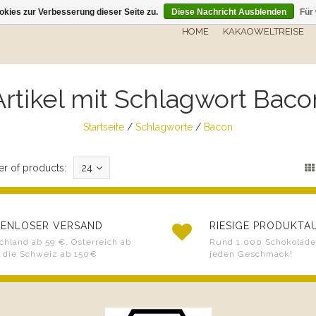
kies zur Verbesserung dieser Seite zu.
Diese Nachricht Ausblenden
Für
HOME
KAKAOWELTREISE
Artikel mit Schlagwort Baco
Startseite
/
Schlagworte
/
Bacon
r of products:
24
ENLOSER VERSAND
RIESIGE PRODUKT
chland ab 59 €, Österreich ab
Rund 1.000 Schokoladen
 die Schweiz ab 150€
jeden Geschmack!