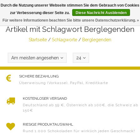
Durch die Nutzung unserer Webseite stimmen Sie dem Gebrauch von Cookies
Togg
zur Verbesserung dieser Seite zu.
Diese Nachricht Ausblenden
navig
Für weitere Informationen beachten Sie bitte unsere Datenschutzerklärung. »
Artikel mit Schlagwort Berglegenden
Startseite
/
Schlagworte
/
Berglegenden
Am meisten angesehen
24
SICHERE BEZAHLUNG
Überweisung (Vorkasse), PayPal, Kreditkarte
KOSTENLOSER VERSAND
Deutschland ab 59 €, Österreich ab 100€, die Schweiz ab
150€
RIESIGE PRODUKTAUSWAHL
Rund 1.000 Schokoladen für wirklich jeden Geschmack!