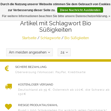
Durch die Nutzung unserer Webseite stimmen Sie dem Gebrauch von Cookies
Togg
zur Verbesserung dieser Seite zu.
Diese Nachricht Ausblenden
navig
Für weitere Informationen beachten Sie bitte unsere Datenschutzerklärung. »
Artikel mit Schlagwort Bio
Süßigkeiten
Startseite
/
Schlagworte
/
Bio Süßigkeiten
Am meisten angesehen
24
SICHERE BEZAHLUNG
Überweisung (Vorkasse), PayPal, Kreditkarte
KOSTENLOSER VERSAND
Deutschland ab 59 €, Österreich ab 100€, die Schweiz ab
150€
RIESIGE PRODUKTAUSWAHL
Rund 1.000 Schokoladen für wirklich jeden Geschmack!