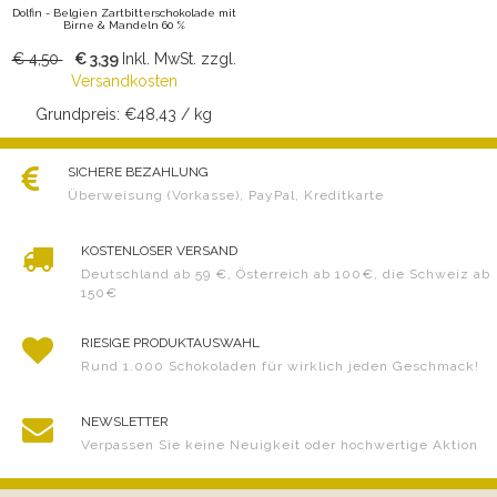
Dolfin - Belgien Zartbitterschokolade mit
Birne & Mandeln 60 %
€ 4,50
€ 3,39
Inkl. MwSt.
zzgl.
Versandkosten
Grundpreis: €48,43 / kg
SICHERE BEZAHLUNG
Überweisung (Vorkasse), PayPal, Kreditkarte
KOSTENLOSER VERSAND
Deutschland ab 59 €, Österreich ab 100€, die Schweiz ab
150€
RIESIGE PRODUKTAUSWAHL
Rund 1.000 Schokoladen für wirklich jeden Geschmack!
NEWSLETTER
Verpassen Sie keine Neuigkeit oder hochwertige Aktion