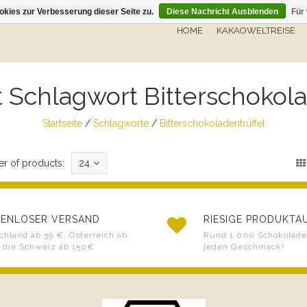
kies zur Verbesserung dieser Seite zu.
Diese Nachricht Ausblenden
Für
HOME
KAKAOWELTREISE
it Schlagwort Bitterschokola
Startseite
/
Schlagworte
/
Bitterschokoladentrüffel
r of products:
24
ENLOSER VERSAND
RIESIGE PRODUKT
chland ab 59 €, Österreich ab
Rund 1.000 Schokoladen
 die Schweiz ab 150€
jeden Geschmack!