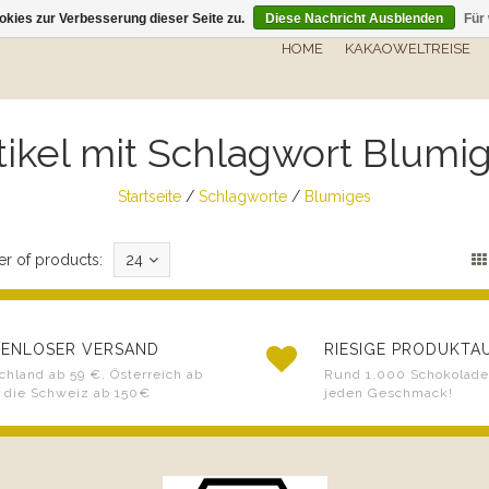
kies zur Verbesserung dieser Seite zu.
Diese Nachricht Ausblenden
Für
HOME
KAKAOWELTREISE
tikel mit Schlagwort Blumi
Startseite
/
Schlagworte
/
Blumiges
r of products:
24
ENLOSER VERSAND
RIESIGE PRODUKT
chland ab 59 €, Österreich ab
Rund 1.000 Schokoladen
 die Schweiz ab 150€
jeden Geschmack!