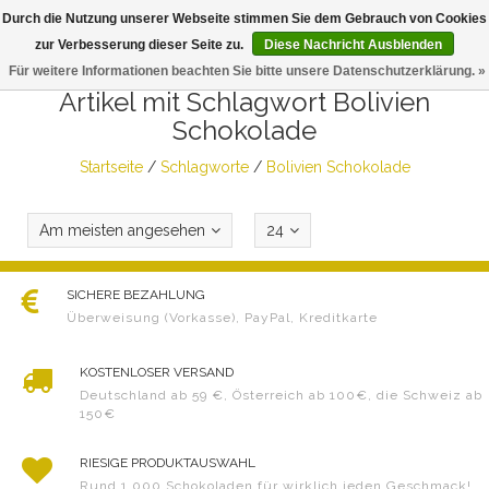
Durch die Nutzung unserer Webseite stimmen Sie dem Gebrauch von Cookies
Togg
zur Verbesserung dieser Seite zu.
Diese Nachricht Ausblenden
navig
Für weitere Informationen beachten Sie bitte unsere Datenschutzerklärung. »
Artikel mit Schlagwort Bolivien
Schokolade
Startseite
/
Schlagworte
/
Bolivien Schokolade
Am meisten angesehen
24
SICHERE BEZAHLUNG
Überweisung (Vorkasse), PayPal, Kreditkarte
KOSTENLOSER VERSAND
Deutschland ab 59 €, Österreich ab 100€, die Schweiz ab
150€
RIESIGE PRODUKTAUSWAHL
Rund 1.000 Schokoladen für wirklich jeden Geschmack!