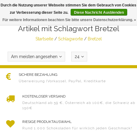
Durch die Nutzung unserer Webseite stimmen Sie dem Gebrauch von Cookies
Togg
zur Verbesserung dieser Seite zu.
Diese Nachricht Ausblenden
navig
Für weitere Informationen beachten Sie bitte unsere Datenschutzerklärung. »
Artikel mit Schlagwort Bretzel
Startseite
/
Schlagworte
/
Bretzel
Am meisten angesehen
24
SICHERE BEZAHLUNG
Überweisung (Vorkasse), PayPal, Kreditkarte
KOSTENLOSER VERSAND
Deutschland ab 59 €, Österreich ab 100€, die Schweiz ab
150€
RIESIGE PRODUKTAUSWAHL
Rund 1.000 Schokoladen für wirklich jeden Geschmack!