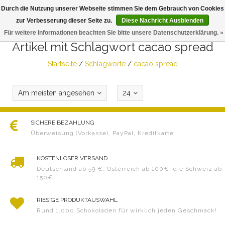
Durch die Nutzung unserer Webseite stimmen Sie dem Gebrauch von Cookies
Togg
zur Verbesserung dieser Seite zu.
Diese Nachricht Ausblenden
navig
Für weitere Informationen beachten Sie bitte unsere Datenschutzerklärung. »
Artikel mit Schlagwort cacao spread
Startseite
/
Schlagworte
/
cacao spread
Am meisten angesehen
24
SICHERE BEZAHLUNG
Überweisung (Vorkasse), PayPal, Kreditkarte
KOSTENLOSER VERSAND
Deutschland ab 59 €, Österreich ab 100€, die Schweiz ab
150€
RIESIGE PRODUKTAUSWAHL
Rund 1.000 Schokoladen für wirklich jeden Geschmack!