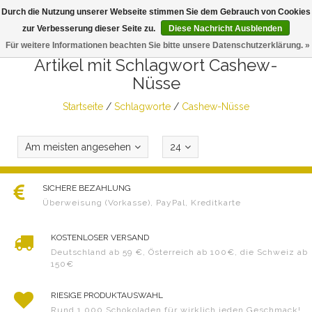
Durch die Nutzung unserer Webseite stimmen Sie dem Gebrauch von Cookies
Togg
zur Verbesserung dieser Seite zu.
Diese Nachricht Ausblenden
navig
Für weitere Informationen beachten Sie bitte unsere Datenschutzerklärung. »
Artikel mit Schlagwort Cashew-
Nüsse
Startseite
/
Schlagworte
/
Cashew-Nüsse
Am meisten angesehen
24
SICHERE BEZAHLUNG
Überweisung (Vorkasse), PayPal, Kreditkarte
KOSTENLOSER VERSAND
Deutschland ab 59 €, Österreich ab 100€, die Schweiz ab
150€
RIESIGE PRODUKTAUSWAHL
Rund 1.000 Schokoladen für wirklich jeden Geschmack!