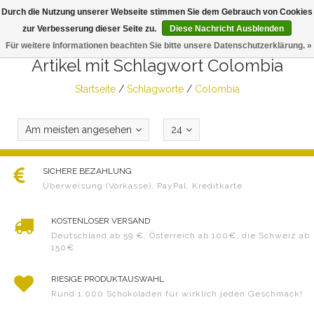
Durch die Nutzung unserer Webseite stimmen Sie dem Gebrauch von Cookies
Togg
zur Verbesserung dieser Seite zu.
Diese Nachricht Ausblenden
navig
Für weitere Informationen beachten Sie bitte unsere Datenschutzerklärung. »
Artikel mit Schlagwort Colombia
Startseite
/
Schlagworte
/
Colombia
Am meisten angesehen
24
SICHERE BEZAHLUNG
Überweisung (Vorkasse), PayPal, Kreditkarte
KOSTENLOSER VERSAND
Deutschland ab 59 €, Österreich ab 100€, die Schweiz ab
150€
RIESIGE PRODUKTAUSWAHL
Rund 1.000 Schokoladen für wirklich jeden Geschmack!